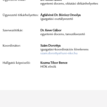
Ügyvezető titkár:
Dr. Cimer Zsolt
egyetemi docens, oktatási dékánhelyettes
Ügyvezető titkárhelyettes:
Ágfalviné Dr. Böröcz Orsolya
igazgatási osztályvezető
Szervezőtitkár:
Dr. Keve Gábor
egyetemi docens, tanszékvezető
Koordinátor:
Szám Dorottya
igazgatási-koordinációs főreferens
szam.dorottya@uni-nke.hu
Hallgatói képviselő:
Kozma Tibor Bence
HÖK elnök