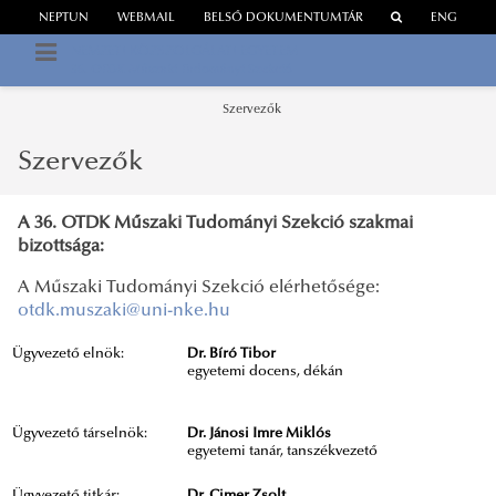
NEPTUN
WEBMAIL
BELSŐ DOKUMENTUMTÁR
ENG
NEMZETI KÖZSZOLGÁLATI EGYETEM
36. OTDK Műszaki Tudományi Szekció
Szervezők
Szervezők
A 36. OTDK Műszaki Tudományi Szekció szakmai
bizottsága:
A Műszaki Tudományi Szekció elérhetősége:
otdk.muszaki@uni-nke.hu
Ügyvezető elnök:
Dr. Bíró Tibor
egyetemi docens, dékán
Ügyvezető társelnök:
Dr. Jánosi Imre Miklós
egyetemi tanár, tanszékvezető