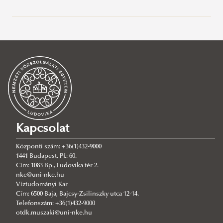
Felhívások
Szervezők
Adatkezelési tájékoztató
Hasznos linkek résztvevőknek
Helyszín
Kapcsolat
Központi szám: +36(1)432-9000
1441 Budapest, Pf.: 60.
Cím: 1083 Bp., Ludovika tér 2.
nke@uni-nke.hu
Víztudományi Kar
Cím: 6500 Baja, Bajcsy-Zsilinszky utca 12-14.
Telefonszám: +36(1)432-9000
otdk.muszaki@uni-nke.hu