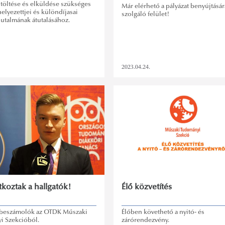
itöltése és elküldése szükséges
Már elérhető a pályázat benyújtásár
elyezettjei és különdíjasai
szolgáló felület!
jutalmának átutalásához.
2023.04.24.
koztak a hallgatók!
Élő közvetítés
 beszámolók az OTDK Műszaki
Élőben követhető a nyitó- és
 Szekcióból.
zárórendezvény.