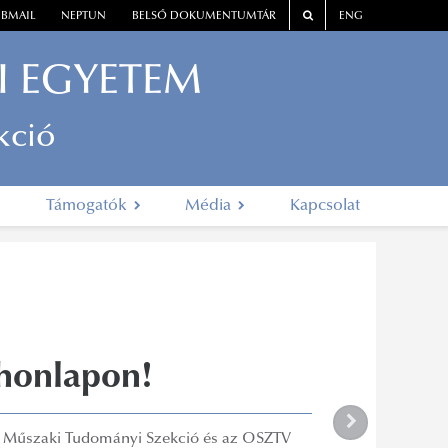
BMAIL
NEPTUN
BELSŐ DOKUMENTUMTÁR
ENG
I EGYETEM
kció
Támogatók
Média
Kapcsolat
 honlapon!
 Műszaki Tudományi Szekció és az OSZTV