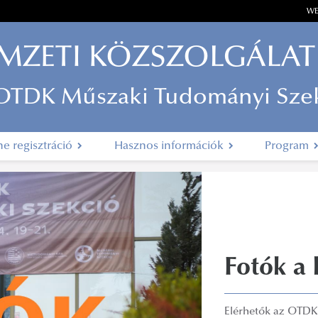
WE
MZETI KÖZSZOLGÁLAT
 OTDK Műszaki Tudományi Sze
ne regisztráció
Hasznos információk
Program
Fotók a
Elérhetők az OTDK