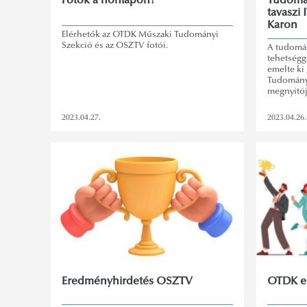
Fotók a honlapon!
Tudomán
tavaszi
Karon
Elérhetők az OTDK Műszaki Tudományi
Szekció és az OSZTV fotói.
A tudomán
tehetségg
emelte ki
Tudomány
megnyitój
2023.04.27.
2023.04.26.
Eredményhirdetés OSZTV
OTDK e