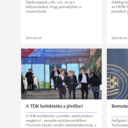
Tájékoztatjuk a III., a II., és az I.
Adatlap k
helyezetteket, hogy pénzdíjban is
az OTDK h
részesülnek.
pénzbeli 
2023.04.24.
2023.04.24.
A TDK befektetés a jövőbe!
Bemutat
A TDK befektetés a jövőbe, amely bizton
megtérül - mondta nyitóbeszédében
Hallgatói
Christián László rendőr dandártábornok, a
Tudományi