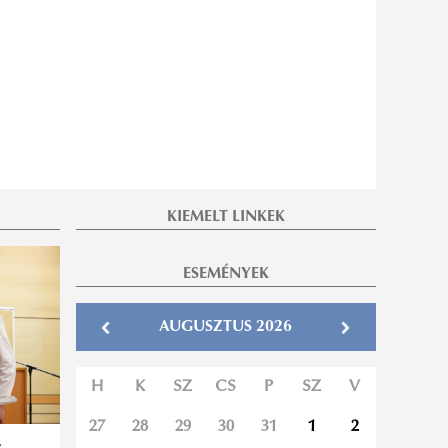
KIEMELT LINKEK
ESEMÉNYEK
AUGUSZTUS 2026
H
K
SZ
CS
P
SZ
V
27
28
29
30
31
1
2