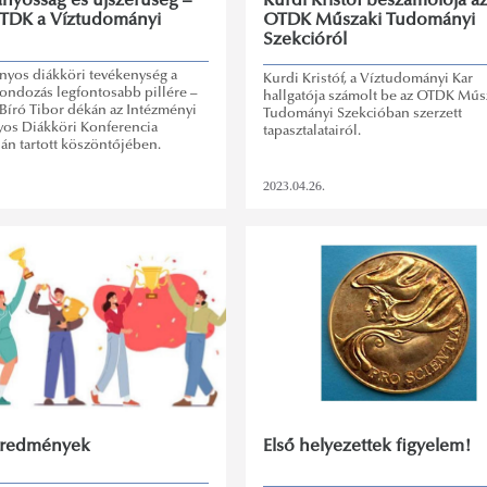
yosság és újszerűség –
Kurdi Kristóf beszámolója a
 ITDK a Víztudományi
OTDK Műszaki Tudományi
Szekcióról
yos diákköri tevékenység a
Kurdi Kristóf, a Víztudományi Kar
ondozás legfontosabb pillére –
hallgatója számolt be az OTDK Műs
 Bíró Tibor dékán az Intézményi
Tudományi Szekcióban szerzett
os Diákköri Konferencia
tapasztalatairól.
án tartott köszöntőjében.
2023.04.26.
redmények
Első helyezettek figyelem!