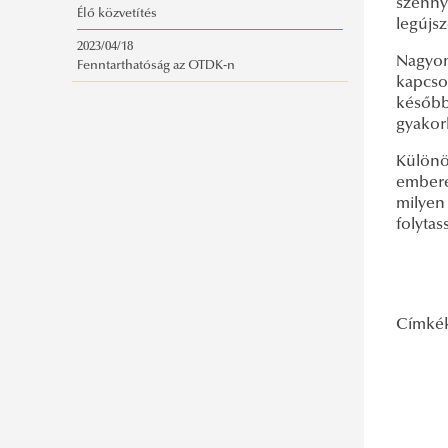
szenny
Élő közvetítés
legújsz
2023/04/18
Nagyon
Fenntarthatóság az OTDK-n
kapcso
később
gyakorl
Különö
embere
milyen
folyta
Címké