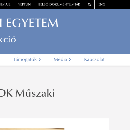
BMAIL
NEPTUN
BELSŐ DOKUMENTUMTÁR
ENG
I EGYETEM
kció
Támogatók
Média
Kapcsolat
TDK Műszaki