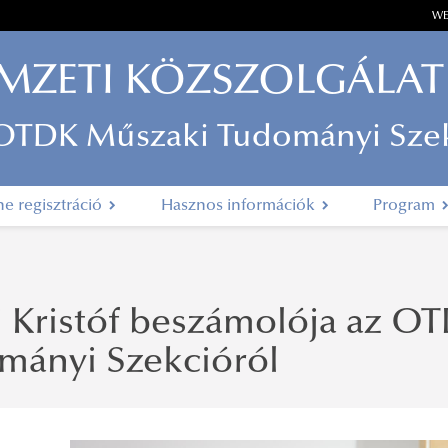
WE
MZETI KÖZSZOLGÁLAT
 OTDK Műszaki Tudományi Sze
ne regisztráció
Hasznos információk
Program
i Kristóf beszámolója az O
mányi Szekcióról