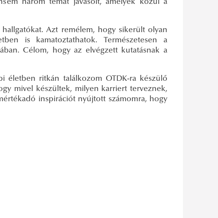
lensem három témát javasolt, amelyek közül a
allgatókat. Azt remélem, hogy sikerült olyan
letben is kamatoztathatok. Természetesen a
jában. Célom, hogy az elvégzett kutatásnak a
i életben ritkán találkozom OTDK-ra készülő
 mivel készültek, milyen karriert terveznek,
értékadó inspirációt nyújtott számomra, hogy