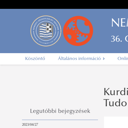
NE
36.
Köszöntő
Általános információ
Onli
Kurd
Tudo
Legutóbbi bejegyzések
2023/04/27