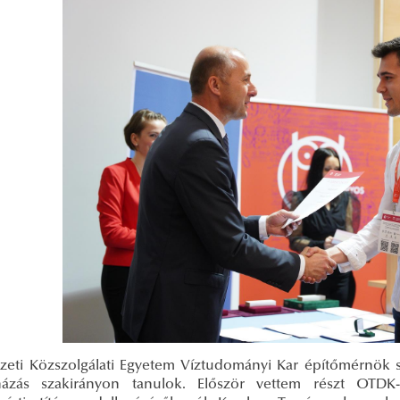
eti Közszolgálati Egyetem Víztudományi Kar építőmérnök sza
názás szakirányon tanulok. Először vettem részt OTDK