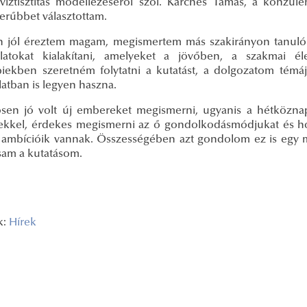
víztisztítás modellezéséről szól. Karches Tamás, a konzu
erűbbet választottam.
 jól éreztem magam, megismertem más szakirányon tanuló h
latokat kialakítani, amelyeket a jövőben, a szakmai é
iekben szeretném folytatni a kutatást, a dolgozatom témá
atban is legyen haszna.
sen jó volt új embereket megismerni, ugyanis a hétköznap
kkel, érdekes megismerni az ő gondolkodásmódjukat és hogy
 ambícióik vannak. Összességében azt gondolom ez is egy m
ssam a kutatásom.
k:
Hírek