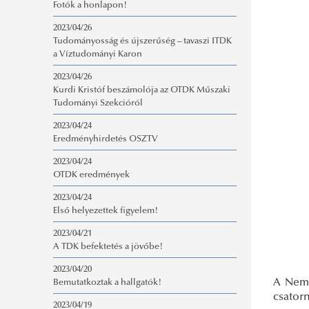
Fotók a honlapon!
2023/04/26
Tudományosság és újszerűség – tavaszi ITDK
a Víztudományi Karon
2023/04/26
Kurdi Kristóf beszámolója az OTDK Műszaki
Tudományi Szekcióról
2023/04/24
Eredményhirdetés OSZTV
2023/04/24
OTDK eredmények
2023/04/24
Első helyezettek figyelem!
2023/04/21
A TDK befektetés a jövőbe!
2023/04/20
A Nemz
Bemutatkoztak a hallgatók!
csator
2023/04/19