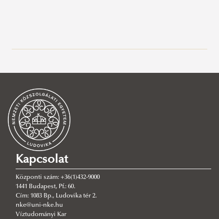
Facebook
Videóink
Galéria
Élő közvetítés
Bemutatkoznak a hallgatók
Kapcsolat
Központi szám: +36(1)432-9000
1441 Budapest, Pf.: 60.
Cím: 1083 Bp., Ludovika tér 2.
nke@uni-nke.hu
Víztudományi Kar