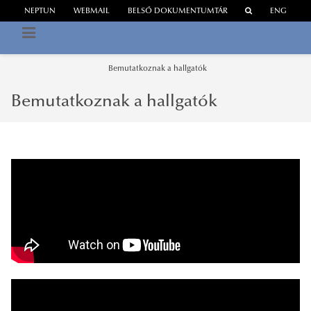
NEPTUN
WEBMAIL
BELSŐ DOKUMENTUMTÁR
ENG
NEMZETI KÖZSZOLGÁLATI EGYETEM
36. OTDK Műszaki Tudományi Szekció
Bemutatkoznak a hallgatók
Bemutatkoznak a hallgatók