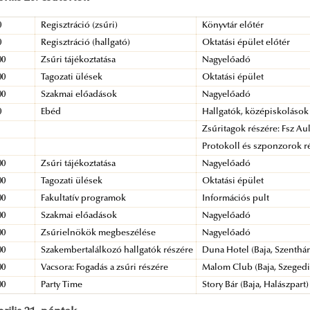
0
Regisztráció (zsűri)
Könyvtár előtér
0
Regisztráció (hallgató)
Oktatási épület előtér
00
Zsűri tájékoztatása
Nagyelőadó
00
Tagozati ülések
Oktatási épület
00
Szakmai előadások
Nagyelőadó
0
Ebéd
Hallgatók, középiskolások
Zsűritagok részére: Fsz Au
Protokoll és szponzorok ré
00
Zsűri tájékoztatása
Nagyelőadó
00
Tagozati ülések
Oktatási épület
00
Fakultatív programok
Információs pult
00
Szakmai előadások
Nagyelőadó
00
Zsűrielnökök megbeszélése
Nagyelőadó
00
Szakembertalálkozó hallgatók részére
Duna Hotel (Baja, Szenthá
00
Vacsora: Fogadás a zsűri részére
Malom Club (Baja, Szegedi 
00
Party Time
Story Bár (Baja, Halászpart)