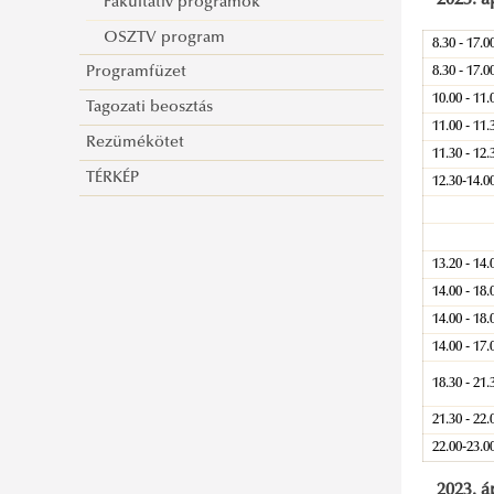
2023. á
Fakultatív programok
OSZTV program
8.30 - 17.0
Programfüzet
8.30 - 17.0
10.00 - 11.
Tagozati beosztás
11.00 - 11.
Rezümékötet
11.30 - 12.
TÉRKÉP
12.30-14.0
13.20 - 14.
14.00 - 18.
14.00 - 18.
14.00 - 17.
18.30 - 21.
21.30 - 22.
22.00-23.0
2023. á