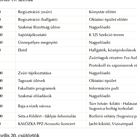
prilis 19. szerda
0
Regisztráció (zsűri)
Könyvtár előtér
0
Regisztráció (hallgató)
Oktatási épület előtér
00
Szakmai Bizottság ülése
Nagyelőadó
30
Sajtótájékoztató
K 125 Szekció terem
30
Ünnepélyes megnyitó
Nagyelőadó
0
Ebéd
Hallgatók, középiskolások
Zsűritagok részére: Fsz Au
Protokoll és szponzorok ré
00
Zsűri tájékoztatása
Nagyelőadó
00
Tagozati ülések
Oktatási épület
00
Fakultatív programok
Információs pult
00
Szakmai előadások
Nagyelőadó
Türr István -kilátó - Halász
30
Baja a vizek városa
Sugovica holtág torkolat)
00
Séta a Földért - fáklyás felvonulás
Borbíró sétány (Sugovica p
0
KALÓZKA PPZ-Acoustic koncert
Jacht kikötő, Viziszínpad
prilis 20. csütörtök