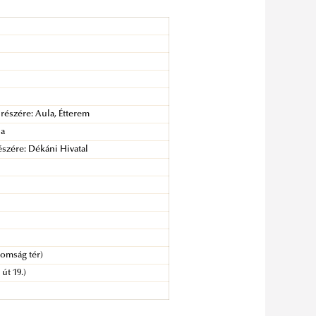
 részére: Aula, Étterem
la
szére: Dékáni Hivatal
romság tér)
út 19.)