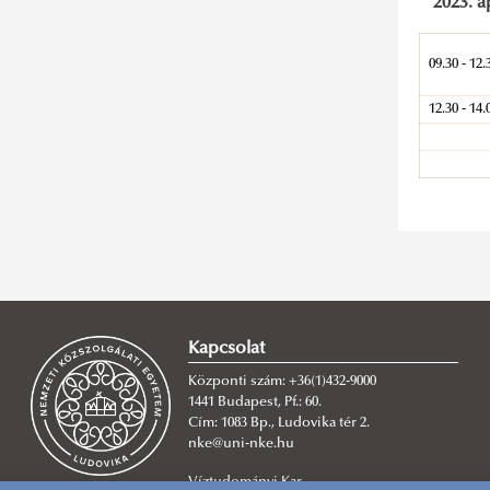
2023. á
09.30 - 12.
12.30 - 14.
Kapcsolat
Központi szám: +36(1)432-9000
1441 Budapest, Pf.: 60.
Cím: 1083 Bp., Ludovika tér 2.
nke@uni-nke.hu
Víztudományi Kar