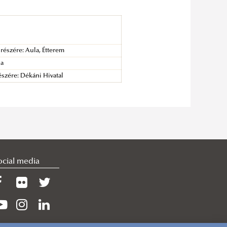
részére: Aula, Étterem
la
szére: Dékáni Hivatal
ocial media