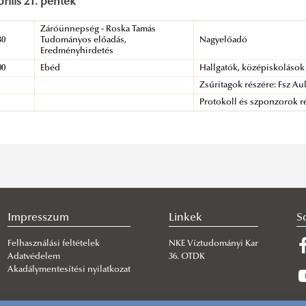
prilis 21. péntek
Záróünnepség - Roska Tamás
30
Tudományos előadás,
Nagyelőadó
Eredményhirdetés
00
Ebéd
Hallgatók, középiskolások 
Zsűritagok részére: Fsz Au
Protokoll és szponzorok ré
Impresszum
Linkek
S
Felhasználási feltételek
NKE Víztudományi Kar
Adatvédelem
36. OTDK
Akadálymentesítési nyilatkozat