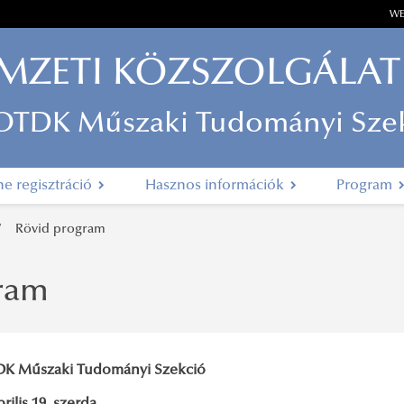
WE
MZETI KÖZSZOLGÁLAT
 OTDK Műszaki Tudományi Sze
ne regisztráció
Hasznos információk
Program
Rövid program
ram
DK Műszaki Tudományi Szekció