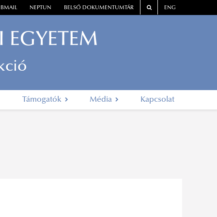
BMAIL
NEPTUN
BELSŐ DOKUMENTUMTÁR
ENG
I EGYETEM
kció
Támogatók
Média
Kapcsolat