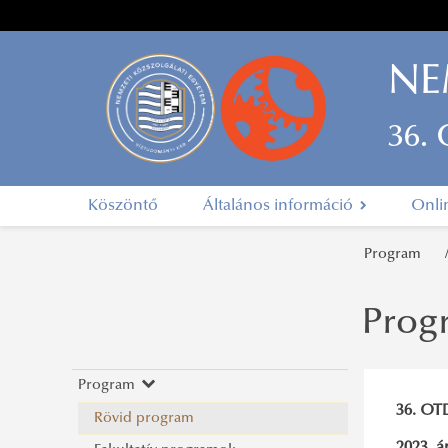
NE
36.
Köszöntő
Általános információ
Onli
Program
Prog
Program
36. OT
Rövid program